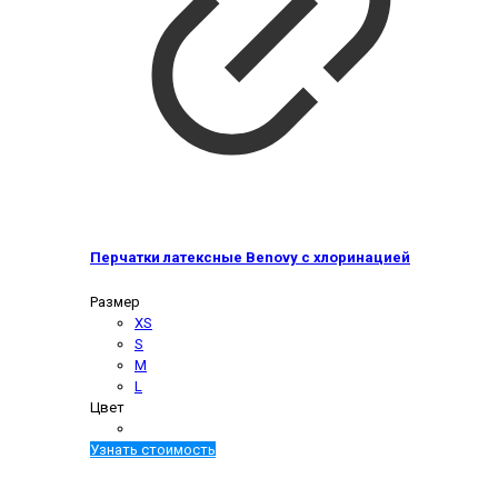
Перчатки латексные Benovy с хлоринацией
Размер
XS
S
M
L
Цвет
Узнать стоимость