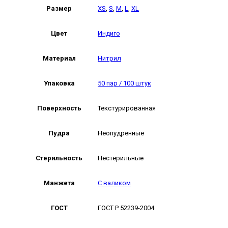
Размер
XS
,
S
,
M
,
L
,
XL
Цвет
Индиго
Материал
Нитрил
Упаковка
50 пар / 100 штук
Поверхность
Текстурированная
Пудра
Неопудренные
Стерильность
Нестерильные
Манжета
С валиком
ГОСТ
ГОСТ Р 52239-2004