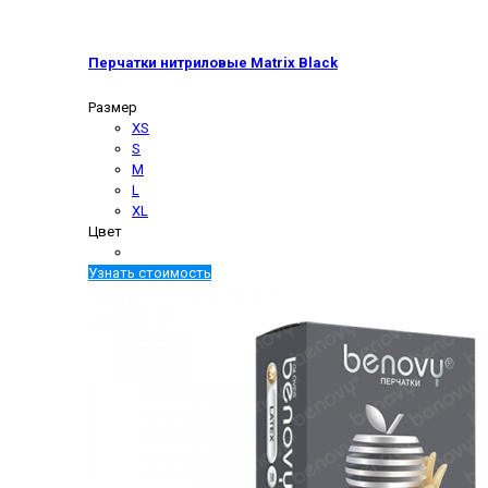
Перчатки нитриловые Matrix Black
Размер
XS
S
M
L
XL
Цвет
Узнать стоимость