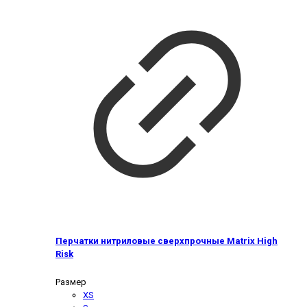
Перчатки нитриловые сверхпрочные Matrix High
Risk
Размер
XS