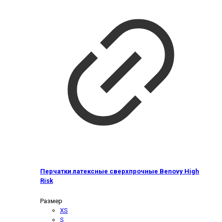
Перчатки латексные сверхпрочные Benovy High
Risk
Размер
XS
S