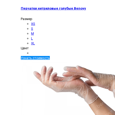
Перчатки нитриловые голубые Benovy
Размер
XS
S
M
L
XL
Цвет
Узнать стоимость