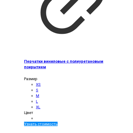
Перчатки виниловые с полиуретановым
покрытием
Размер
XS
S
M
L
XL
Цвет
Узнать стоимость